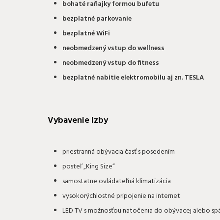
bohaté raňajky formou bufetu
bezplatné parkovanie
bezplatné WiFi
neobmedzený vstup do wellness
neobmedzený vstup do fitness
bezplatné nabitie elektromobilu aj zn. TESLA
Vybavenie izby
priestranná obývacia časť s posedením
posteľ „King Size“
samostatne ovládateľná klimatizácia
vysokorýchlostné pripojenie na internet
LED TV s možnosťou natočenia do obývacej alebo spá