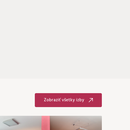
Zobraziť všetky izby