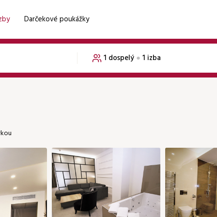
Izby
Darčekové poukážky
1
dospelý
●
1
izba
1. izba
September 2026
So
Ne
Po
Ut
St
Št
Pi
So
Počet dospelých
ivkou
01
02
03
04
05
01
02
220 €
220 €
220 €
220 €
220 
Počet detí
08
09
07
08
09
10
11
12
0 €
220 €
220 €
220 €
220 €
220 €
220 €
220 
15
16
Zvieratko
+15€ / noc
17
18
19
14
15
16
4 €
220 €
220 €
220 €
220 
23
21
22
23
24
25
26
22