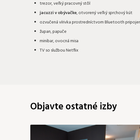
trezor, veľký pracovný stôl
jacuzzi v obývačke
, otvorený veľký sprchový kút
ozvučená vírivka prostredníctvom Bluetooth pripoje
župan, papuče
minibar, ovocná misa
TV so službou Netflix
Objavte ostatné izby