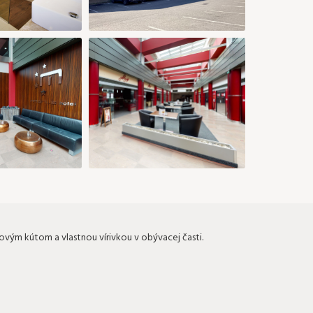
€
220 €
220 €
220 €
220 €
220 €
26
27
28
29
30
31
220 €
220 €
220 €
220 €
220 €
220 €
ovým kútom a vlastnou vírivkou v obývacej časti.