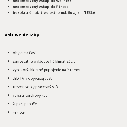
neobmedzený vstup do wellness
neobmedzený vstup do fitness
bezplatné nabitie elektromobilu aj zn. TESLA
Vybavenie izby
obývacia časť
samostatne ovládateľná klimatizácia
vysokorýchlostné pripojenie na internet
LED TV v obývacej časti
trezor, veľký pracovný stôl
vaňa aj sprchový kút
župan, papuče
minibar