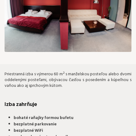
134 €
Priestranná izba s výmerou 60 m² s manželskou posteľou alebo dvomi
oddelenými posteľami, obývacou časťou s posedením a kúpeľnou s
vaňou ako aj sprchovým kútom.
Izba zahrňuje
bohaté raňajky formou bufetu
bezplatné parkovanie
bezplatné WiFi