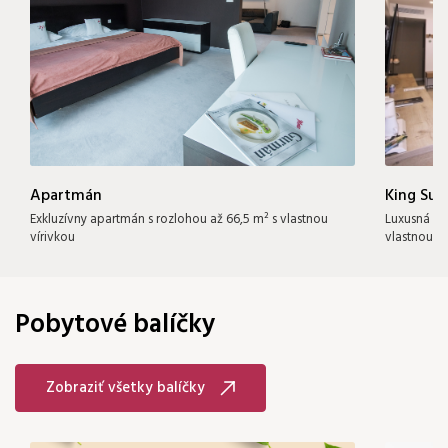
Apartmán
King Sui
Exkluzívny apartmán s rozlohou až 66,5 m² s vlastnou
Luxusná iz
vírivkou
vlastnou ví
Pobytové balíčky
Zobraziť všetky balíčky