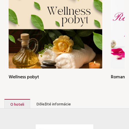
Wellness pobyt
Romanti
Dôležité informácie
O hoteli