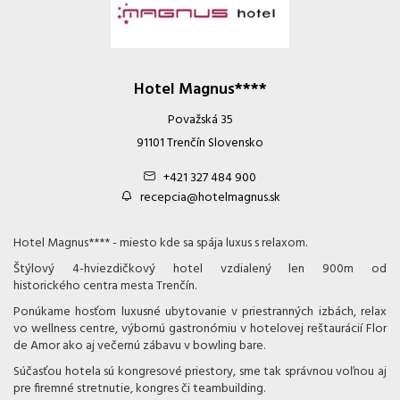
Hotel Magnus****
Považská 35
91101 Trenčín Slovensko
+421 327 484 900
recepcia@hotelmagnus.sk
Hotel Magnus**** - miesto kde sa spája luxus s relaxom.
Štýlový 4-hviezdičkový hotel vzdialený len 900m od
historického centra mesta Trenčín.
Ponúkame hosťom luxusné ubytovanie v priestranných izbách, relax
vo wellness centre, výbornú gastronómiu v hotelovej reštaurácií Flor
de Amor ako aj večernú zábavu v bowling bare.
Súčasťou hotela sú kongresové priestory, sme tak správnou voľnou aj
pre firemné stretnutie, kongres či teambuilding.